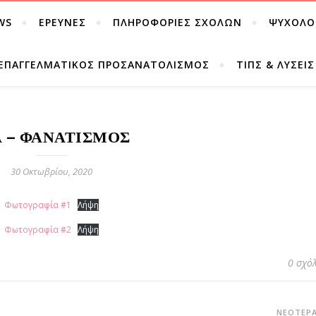
WS
ΈΡΕΥΝΕΣ
ΠΛΗΡΟΦΟΡΊΕΣ ΣΧΟΛΏΝ
ΨΥΧΟΛΟ
ΕΠΑΓΓΕΛΜΑΤΙΚΌΣ ΠΡΟΣΑΝΑΤΟΛΙΣΜΌΣ
ΤΊΠΣ & ΛΎΣΕΙ
Α – ΦΑΝΑΤΙΣΜΌΣ
30 Οκτωβρίου, 2020
Φωτογραφία #1
Λήψη
Φωτογραφία #2
Λήψη
0 σχό
ΝΕΌΤΕΡ