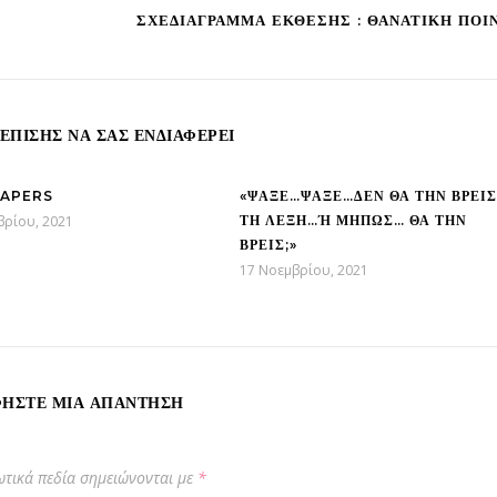
ΣΧΕΔΙΆΓΡΑΜΜΑ ΈΚΘΕΣΗΣ : ΘΑΝΑΤΙΚΉ ΠΟΙ
ΕΠΊΣΗΣ ΝΑ ΣΑΣ ΕΝΔΙΑΦΈΡΕΙ
APERS
«ΨΆΞΕ…ΨΆΞΕ…ΔΕΝ ΘΑ ΤΗΝ ΒΡΕΙΣ
βρίου, 2021
ΤΗ ΛΈΞΗ…Ή ΜΉΠΩΣ… ΘΑ ΤΗΝ Β
ΡΕΙΣ;»
17 Νοεμβρίου, 2021
ΉΣΤΕ ΜΙΑ ΑΠΆΝΤΗΣΗ
τικά πεδία σημειώνονται με
*