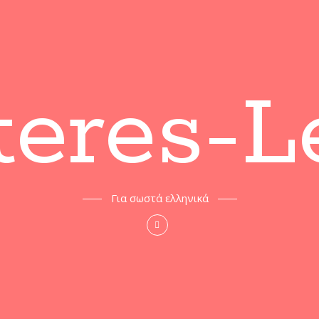
iteres-L
Για σωστά ελληνικά